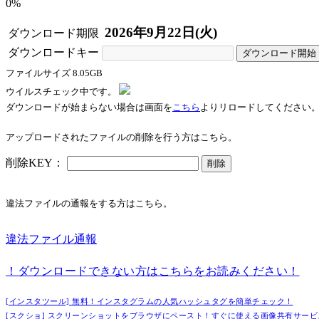
0%
2026年9月22日(火)
ダウンロード期限
ダウンロードキー
ダウンロード開始
ファイルサイズ
8.05GB
ウイルスチェック中です。
ダウンロードが始まらない場合は画面を
こちら
よりリロードしてください
アップロードされたファイルの削除を行う方はこちら。
削除KEY：
削除
違法ファイルの通報をする方はこちら。
※通報するとファイルのダウンロードを行うことができなくなります。
違法ファイル通報
！ダウンロードできない方はこちらをお読みください！
[インスタツール] 無料！インスタグラムの人気ハッシュタグを簡単チェック！
[スクショ] スクリーンショットをブラウザにペースト！すぐに使える画像共有サービ